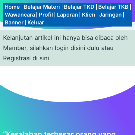
Home
Belajar Materi
Belajar TKD
Belajar TKB
Wawancara
Profil
Laporan
Klien
Jaringan
Banner
Keluar
Kelanjutan artikel ini hanya bisa dibaca oleh
Member,
silahkan login disini dulu
atau
Registrasi di sini
“Kesalahan terbesar orang yang