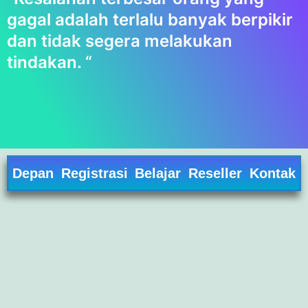
gagal adalah terlalu banyak berpikir
dan tidak segera melakukan
tindakan. “
Depan
Registrasi
Belajar
Reseller
Kontak