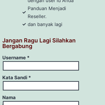
dengan user id Anda
Panduan Menjadi
Reseller.
dan banyak lagi
Jangan Ragu Lagi Silahkan
Bergabung
Username *
Kata Sandi *
Nama