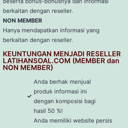
beserta bonus-bonusnya dan informasi
berkaitan dengan reseller.
NON MEMBER
Hanya mendapatkan informasi yang
berkaitan dengan reseller.
KEUNTUNGAN MENJADI RESELLER
LATIHANSOAL.COM (MEMBER dan
NON MEMBER)
Anda berhak menjual
produk informasi ini
dengan komposisi bagi
hasil 50 %!
Anda memiliki website persis