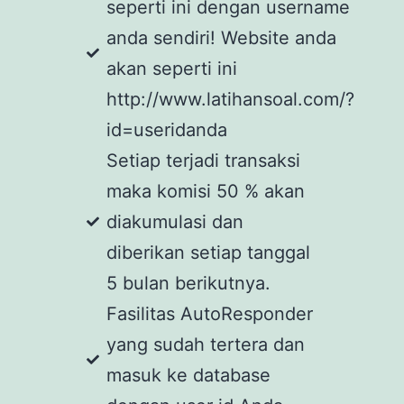
seperti ini dengan username
anda sendiri! Website anda
akan seperti ini
http://www.latihansoal.com/?
id=useridanda
Setiap terjadi transaksi
maka komisi 50 % akan
diakumulasi dan
diberikan setiap tanggal
5 bulan berikutnya.
Fasilitas AutoResponder
yang sudah tertera dan
masuk ke database