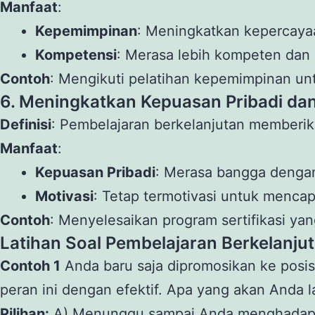
Manfaat
:
Kepemimpinan
: Meningkatkan kepercayaa
Kompetensi
: Merasa lebih kompeten dan 
Contoh
: Mengikuti pelatihan kepemimpinan 
6. Meningkatkan Kepuasan Pribadi dan
Definisi
: Pembelajaran berkelanjutan memberika
Manfaat
:
Kepuasan Pribadi
: Merasa bangga dengan
Motivasi
: Tetap termotivasi untuk mencapa
Contoh
: Menyelesaikan program sertifikasi ya
Latihan Soal Pembelajaran Berkelanju
Contoh 1
Anda baru saja dipromosikan ke posi
peran ini dengan efektif. Apa yang akan Anda 
Pilihan:
A) Menunggu sampai Anda menghadapi 