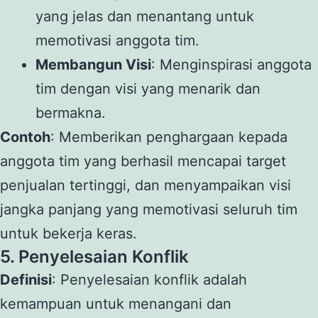
yang jelas dan menantang untuk
memotivasi anggota tim.
Membangun Visi
: Menginspirasi anggota
tim dengan visi yang menarik dan
bermakna.
Contoh
: Memberikan penghargaan kepada
anggota tim yang berhasil mencapai target
penjualan tertinggi, dan menyampaikan visi
jangka panjang yang memotivasi seluruh tim
untuk bekerja keras.
5. Penyelesaian Konflik
Definisi
: Penyelesaian konflik adalah
kemampuan untuk menangani dan