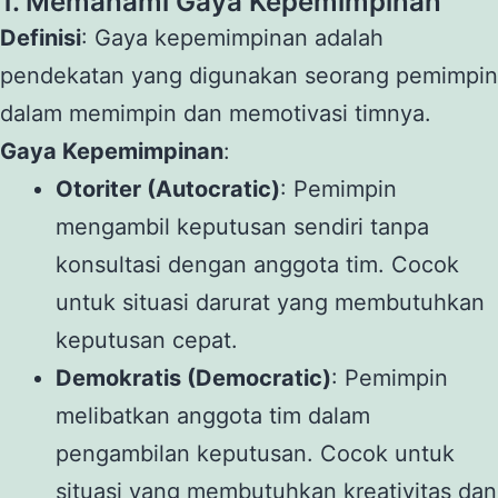
1. Memahami Gaya Kepemimpinan
Definisi
: Gaya kepemimpinan adalah
pendekatan yang digunakan seorang pemimpin
dalam memimpin dan memotivasi timnya.
Gaya Kepemimpinan
:
Otoriter (Autocratic)
: Pemimpin
mengambil keputusan sendiri tanpa
konsultasi dengan anggota tim. Cocok
untuk situasi darurat yang membutuhkan
keputusan cepat.
Demokratis (Democratic)
: Pemimpin
melibatkan anggota tim dalam
pengambilan keputusan. Cocok untuk
situasi yang membutuhkan kreativitas dan