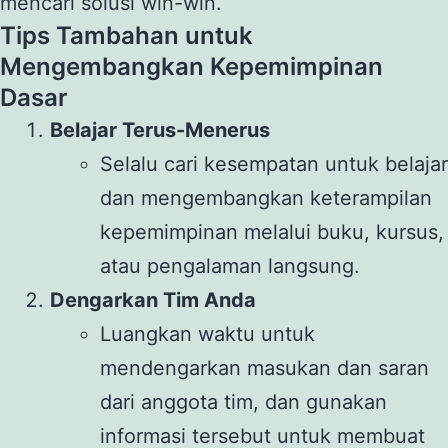
mencari solusi win-win.
Tips Tambahan untuk
Mengembangkan Kepemimpinan
Dasar
Belajar Terus-Menerus
Selalu cari kesempatan untuk belajar
dan mengembangkan keterampilan
kepemimpinan melalui buku, kursus,
atau pengalaman langsung.
Dengarkan Tim Anda
Luangkan waktu untuk
mendengarkan masukan dan saran
dari anggota tim, dan gunakan
informasi tersebut untuk membuat