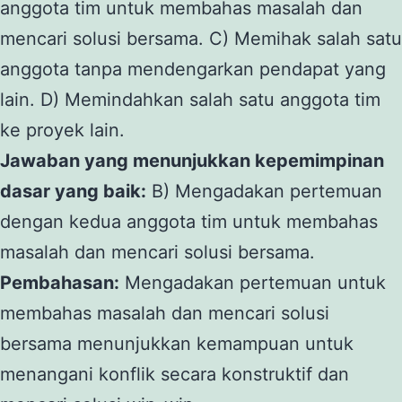
anggota tim untuk membahas masalah dan
mencari solusi bersama. C) Memihak salah satu
anggota tanpa mendengarkan pendapat yang
lain. D) Memindahkan salah satu anggota tim
ke proyek lain.
Jawaban yang menunjukkan kepemimpinan
dasar yang baik:
B) Mengadakan pertemuan
dengan kedua anggota tim untuk membahas
masalah dan mencari solusi bersama.
Pembahasan:
Mengadakan pertemuan untuk
membahas masalah dan mencari solusi
bersama menunjukkan kemampuan untuk
menangani konflik secara konstruktif dan