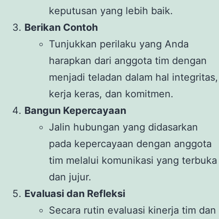
keputusan yang lebih baik.
Berikan Contoh
Tunjukkan perilaku yang Anda
harapkan dari anggota tim dengan
menjadi teladan dalam hal integritas,
kerja keras, dan komitmen.
Bangun Kepercayaan
Jalin hubungan yang didasarkan
pada kepercayaan dengan anggota
tim melalui komunikasi yang terbuka
dan jujur.
Evaluasi dan Refleksi
Secara rutin evaluasi kinerja tim dan