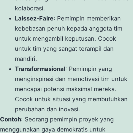
kolaborasi.
Laissez-Faire
: Pemimpin memberikan
kebebasan penuh kepada anggota tim
untuk mengambil keputusan. Cocok
untuk tim yang sangat terampil dan
mandiri.
Transformasional
: Pemimpin yang
menginspirasi dan memotivasi tim untuk
mencapai potensi maksimal mereka.
Cocok untuk situasi yang membutuhkan
perubahan dan inovasi.
Contoh
: Seorang pemimpin proyek yang
menggunakan gaya demokratis untuk