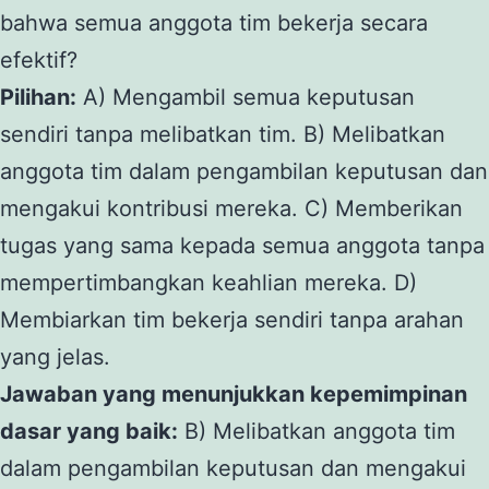
bahwa semua anggota tim bekerja secara
efektif?
Pilihan:
A) Mengambil semua keputusan
sendiri tanpa melibatkan tim. B) Melibatkan
anggota tim dalam pengambilan keputusan dan
mengakui kontribusi mereka. C) Memberikan
tugas yang sama kepada semua anggota tanpa
mempertimbangkan keahlian mereka. D)
Membiarkan tim bekerja sendiri tanpa arahan
yang jelas.
Jawaban yang menunjukkan kepemimpinan
dasar yang baik:
B) Melibatkan anggota tim
dalam pengambilan keputusan dan mengakui