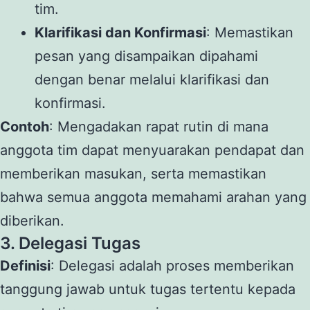
tim.
Klarifikasi dan Konfirmasi
: Memastikan
pesan yang disampaikan dipahami
dengan benar melalui klarifikasi dan
konfirmasi.
Contoh
: Mengadakan rapat rutin di mana
anggota tim dapat menyuarakan pendapat dan
memberikan masukan, serta memastikan
bahwa semua anggota memahami arahan yang
diberikan.
3. Delegasi Tugas
Definisi
: Delegasi adalah proses memberikan
tanggung jawab untuk tugas tertentu kepada