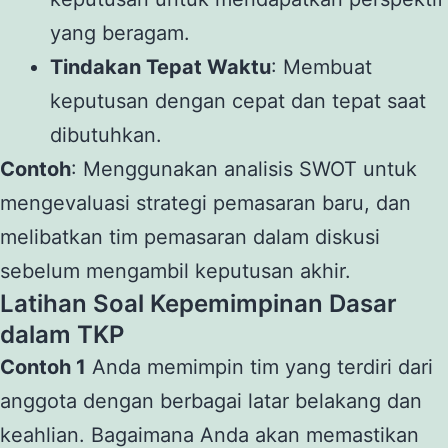
yang beragam.
Tindakan Tepat Waktu
: Membuat
keputusan dengan cepat dan tepat saat
dibutuhkan.
Contoh
: Menggunakan analisis SWOT untuk
mengevaluasi strategi pemasaran baru, dan
melibatkan tim pemasaran dalam diskusi
sebelum mengambil keputusan akhir.
Latihan Soal Kepemimpinan Dasar
dalam TKP
Contoh 1
Anda memimpin tim yang terdiri dari
anggota dengan berbagai latar belakang dan
keahlian. Bagaimana Anda akan memastikan